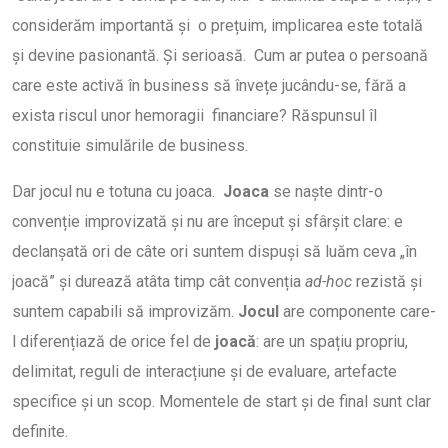
considerăm importantă și o prețuim, implicarea este totală
și devine pasionantă. Și serioasă. Cum ar putea o persoană
care este activă în business să învețe jucându-se, fără a
exista riscul unor hemoragii financiare? Răspunsul îl
constituie simulările de business.
Dar jocul nu e totuna cu joaca.
Joaca
se naște dintr-o
convenție improvizată și nu are început și sfârșit clare: e
declanșată ori de câte ori suntem dispuși să luăm ceva „în
joacă” și durează atâta timp cât convenția
ad-hoc
rezistă și
suntem capabili să improvizăm.
Jocul
are componente care-
l diferențiază de orice fel de
joacă
: are un spațiu propriu,
delimitat, reguli de interacțiune și de evaluare, artefacte
specifice și un scop. Momentele de start și de final sunt clar
definite.