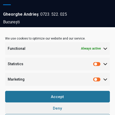
Gheorghe Andrieș
:
0723. 522. 025
București
Dana Marcu
:
0744. 201. 784
We use cookies to optimize our website and our service.
Bacău
Functional
Always active
Sorina Andron
:
0722.651.466
Statistics
Iași
Marketing
Contactează-ne!
Accept
Deny
© Copyright 2021. Toate drepturile rezervate. Realizat de