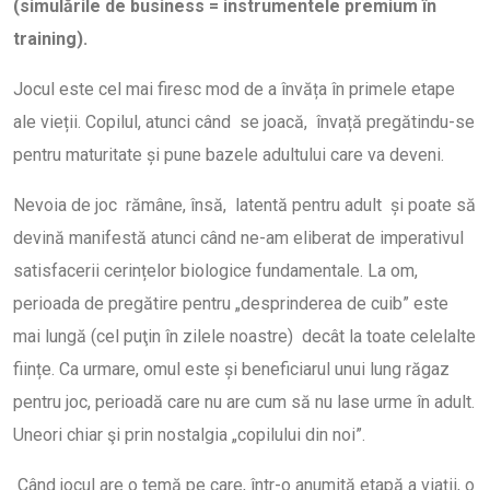
(simulările de business = instrumentele premium în
training).
Jocul este cel mai firesc mod de a învăța în primele etape
ale vieții. Copilul, atunci când se joacă, învață pregătindu-se
pentru maturitate și pune bazele adultului care va deveni.
Nevoia de joc rămâne, însă, latentă pentru adult și poate să
devină manifestă atunci când ne-am eliberat de imperativul
satisfacerii cerințelor biologice fundamentale. La om,
perioada de pregătire pentru „desprinderea de cuib” este
mai lungă (cel puţin în zilele noastre) decât la toate celelalte
ființe. Ca urmare, omul este și beneficiarul unui lung răgaz
pentru joc, perioadă care nu are cum să nu lase urme în adult.
Uneori chiar şi prin nostalgia „copilului din noi”.
Când jocul are o temă pe care, într-o anumită etapă a viații, o