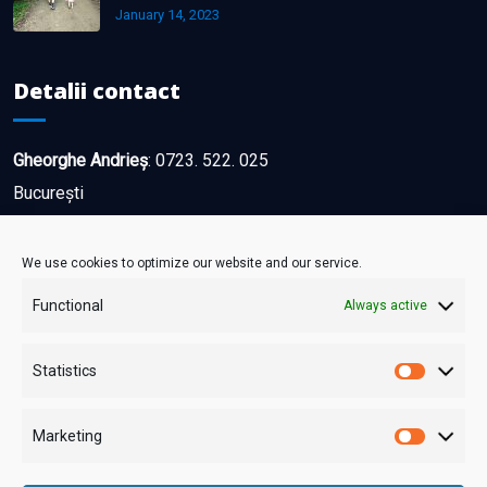
January 14, 2023
Detalii contact
Gheorghe Andrieș
:
0723. 522. 025
București
Dana Marcu
:
0744. 201. 784
We use cookies to optimize our website and our service.
Bacău
Functional
Always active
Sorina Andron
:
0722.651.466
Statistics
Iași
Marketing
Contactează-ne!