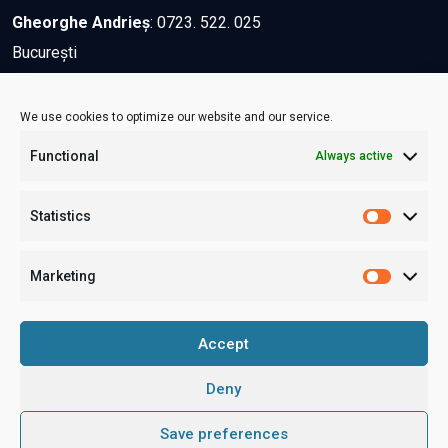
Gheorghe Andrieș
:
0723. 522. 025
București
Dana Marcu
:
0744. 201. 784
We use cookies to optimize our website and our service.
Bacău
Functional
Always active
Sorina Andron
:
0722.651.466
Statistics
Iași
Marketing
Contactează-ne!
Accept
Deny
© Copyright 2021. Toate drepturile rezervate. Realizat de
Save preferences
HungryBytes
.